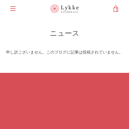
コ
カ
ン
テ
メ
ン
ー
ツ
ニ
ニュース
に
ト
ス
ュ
キ
を
申し訳ございません。このブログに記事は投稿されていません。
ッ
ー
プ
す
見
る
る